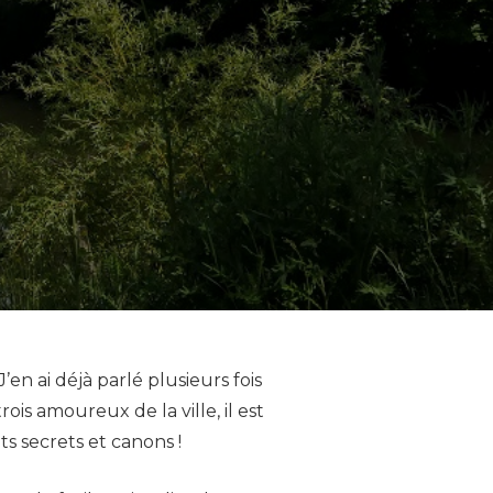
 J’en ai déjà parlé plusieurs fois
ois amoureux de la ville, il est
ts secrets et canons !