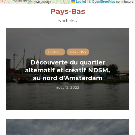
Leaflet
|
©
OpenStreetMap
contributors
Pays-Bas
5 articles
EUROPE
PAYS-BAS
Découverte du quartier
alternatif et créatif NDSM,
au nord d’Amsterdam
août 12, 2022