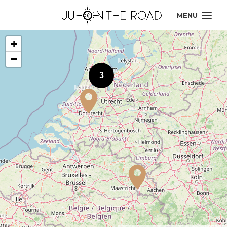
MENU
+
−
3